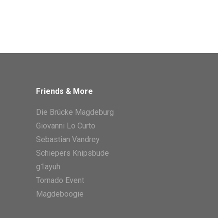
Friends & More
Die Brücke Magdeburg
Giovanni Lo Curto
Sebastian Vandrey
Schiepers Knipsbude
g1ayuh
Tornado Event
Magdeboogie