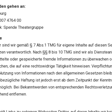
den gehen an:
burg
007 4764 00
: Spende Theatergruppe
te
r sind wir gemäß § 7 Abs.1 TMG für eigene Inhalte auf diesen S
en verantwortlich. Nach §§ 8 bis 10 TMG sind wir als Diensteanb
mittelte oder gespeicherte fremde Informationen zu überwachen 
en, die auf eine rechtswidrige Tätigkeit hinweisen. Verpflichtu
Nutzung von Informationen nach den allgemeinen Gesetzen bleib
sbezügliche Haftung ist jedoch erst ab dem Zeitpunkt der Kenntn
möglich. Bei Bekanntwerden von entsprechenden Rechtsverletzu
hend entfernen.
lt Links zu externen Webseiten Dritter, auf deren Inhalte wir ke