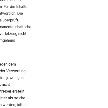
 Für die Inhalte
ntwortlich. Die
 überprüft.
manente inhaltliche
verletzung nicht
 umgehend
liegen dem
t der Verwertung
des jeweiligen
 nicht
reiber erstellt
tter als solche
m werden, bitten