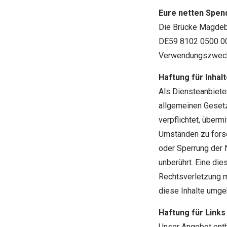
Eure netten Spen
Die Brücke Magde
DE59 8102 0500 0
Verwendungszweck
Haftung für Inhal
Als Diensteanbiete
allgemeinen Gesetz
verpflichtet, über
Umständen zu forsch
oder Sperrung der 
unberührt. Eine die
Rechtsverletzung 
diese Inhalte umge
Haftung für Links
Unser Angebot enthä