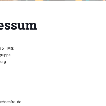
essum
 5 TMG:
rgruppe
burg
uehnenfrei.de