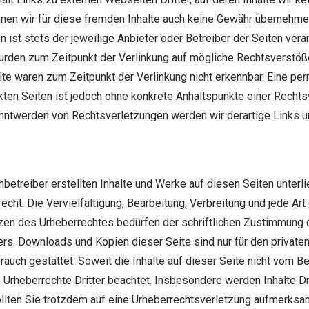
nen wir für diese fremden Inhalte auch keine Gewähr übernehmen.
en ist stets der jeweilige Anbieter oder Betreiber der Seiten vera
wurden zum Zeitpunkt der Verlinkung auf mögliche Rechtsverstöße
te waren zum Zeitpunkt der Verlinkung nicht erkennbar. Eine per
nkten Seiten ist jedoch ohne konkrete Anhaltspunkte einer Rechts
anntwerden von Rechtsverletzungen werden wir derartige Links
nbetreiber erstellten Inhalte und Werke auf diesen Seiten unter
cht. Die Vervielfältigung, Bearbeitung, Verbreitung und jede Ar
zen des Urheberrechtes bedürfen der schriftlichen Zustimmung 
ers. Downloads und Kopien dieser Seite sind nur für den privaten,
uch gestattet. Soweit die Inhalte auf dieser Seite nicht vom Bet
 Urheberrechte Dritter beachtet. Insbesondere werden Inhalte Dri
llten Sie trotzdem auf eine Urheberrechtsverletzung aufmerksa